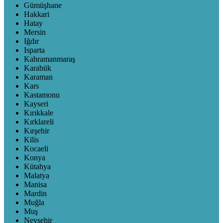
Gümüşhane
Hakkari
Hatay
Mersin
Iğdır
Isparta
Kahramanmaraş
Karabük
Karaman
Kars
Kastamonu
Kayseri
Kırıkkale
Kırklareli
Kırşehir
Kilis
Kocaeli
Konya
Kütahya
Malatya
Manisa
Mardin
Muğla
Muş
Nevşehir