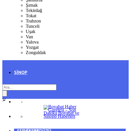
Şırnak
Tekirdağ
Tokat
Trabzon
Tunceli
Uşak
Van
Yalova
Yozgat
Zonguldak
SINOP
SIYASET
BOYABAT
GENEL
DURAĞAN
SPOR
AYANCIK
SERVISLER
SARAYDÜZÜ