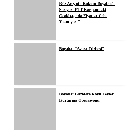
Köz Ateşinin Kokusu Boyabat’ı
Sarıyor: PTT Karşısındaki
Ocakbaşında Fiyatlar Cebi
Yakmıyor!”
Boyabat “Avara Türbesi”
Boyabat Gazidere Köyü Leylek
Kurtarma Operasyonu