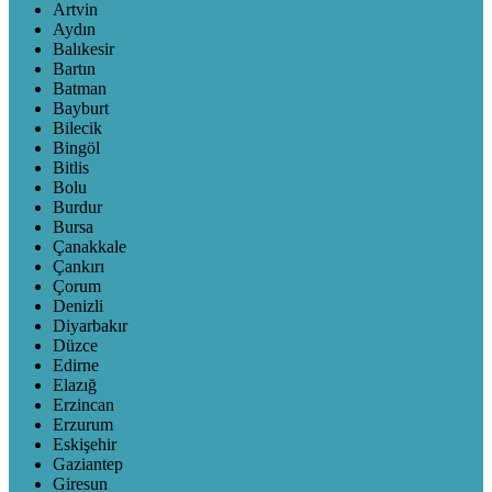
Artvin
Aydın
Balıkesir
Bartın
Batman
Bayburt
Bilecik
Bingöl
Bitlis
Bolu
Burdur
Bursa
Çanakkale
Çankırı
Çorum
Denizli
Diyarbakır
Düzce
Edirne
Elazığ
Erzincan
Erzurum
Eskişehir
Gaziantep
Giresun