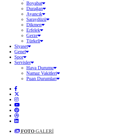
Boyabat
Durağan
Ayancık
Saraydüzü
Dikmen
Erfelek
Gerze
Türkeli
Siyaset
Genel
Spor
Servisler
Hava Durumu
Namaz Vakitleri
Puan Durumları
FOTO
GALERİ