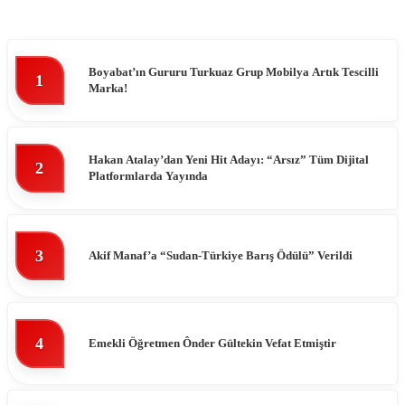
Boyabat’ın Gururu Turkuaz Grup Mobilya Artık Tescilli
1
Marka!
Hakan Atalay’dan Yeni Hit Adayı: “Arsız” Tüm Dijital
2
Platformlarda Yayında
3
Akif Manaf’a “Sudan-Türkiye Barış Ödülü” Verildi
4
Emekli Öğretmen Ônder Gültekin Vefat Etmiştir