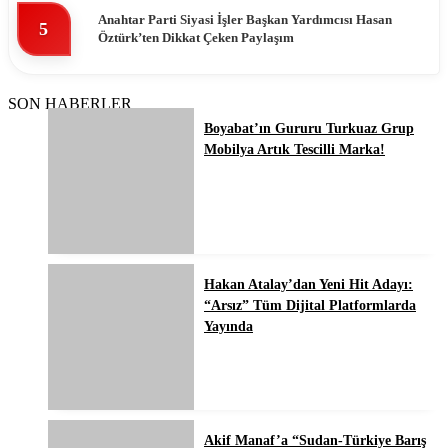
Anahtar Parti Siyasi İşler Başkan Yardımcısı Hasan
5
Öztürk’ten Dikkat Çeken Paylaşım
SON HABERLER
Boyabat’ın Gururu Turkuaz Grup
Mobilya Artık Tescilli Marka!
Hakan Atalay’dan Yeni Hit Adayı:
“Arsız” Tüm Dijital Platformlarda
Yayında
Akif Manaf’a “Sudan-Türkiye Barış