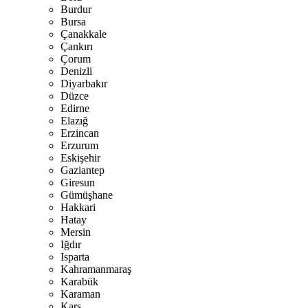
Burdur
Bursa
Çanakkale
Çankırı
Çorum
Denizli
Diyarbakır
Düzce
Edirne
Elazığ
Erzincan
Erzurum
Eskişehir
Gaziantep
Giresun
Gümüşhane
Hakkari
Hatay
Mersin
Iğdır
Isparta
Kahramanmaraş
Karabük
Karaman
Kars