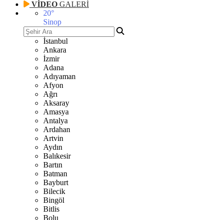
VİDEO
GALERİ
20
°
Sinop
İstanbul
Ankara
İzmir
Adana
Adıyaman
Afyon
Ağrı
Aksaray
Amasya
Antalya
Ardahan
Artvin
Aydın
Balıkesir
Bartın
Batman
Bayburt
Bilecik
Bingöl
Bitlis
Bolu