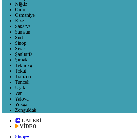
Niğde
Ordu
Osmaniye
Rize
Sakarya
Samsun
Siirt
Sinop
Sivas
Şanlıurfa
Şırnak
Tekirdağ
Tokat
Trabzon
Tunceli
Uşak
Van
Yalova
Yozgat
Zonguldak
GALERİ
VİDEO
Sinop