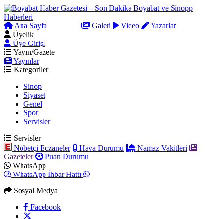
Ana Sayfa
Arama
Galeri
Video
Yazarlar
Üyelik
Üye Girişi
Yayın/Gazete
Yayınlar
Kategoriler
Sinop
Siyaset
Genel
Spor
Servisler
Servisler
Nöbetçi Eczaneler
Hava Durumu
Namaz Vakitleri
Gazeteler
Puan Durumu
WhatsApp
WhatsApp İhbar Hattı
Sosyal Medya
Facebook