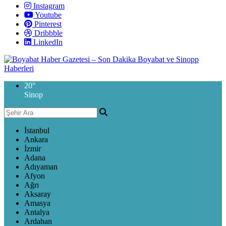
Instagram
Youtube
Pinterest
Dribbble
LinkedIn
20
°
Sinop
İstanbul
Ankara
İzmir
Adana
Adıyaman
Afyon
Ağrı
Aksaray
Amasya
Antalya
Ardahan