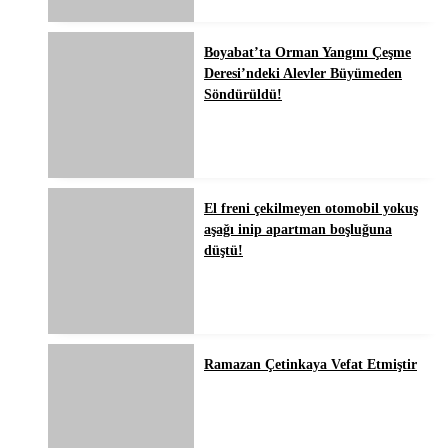
Boyabat’ta Orman Yangını Çeşme
Deresi’ndeki Alevler Büyümeden
Söndürüldü!
El freni çekilmeyen otomobil yokuş
aşağı inip apartman boşluğuna
düştü!
Ramazan Çetinkaya Vefat Etmiştir