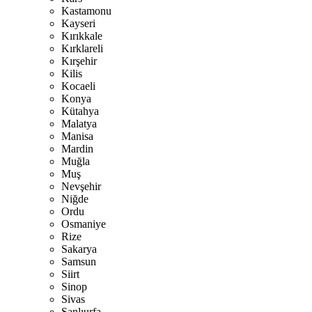
Kastamonu
Kayseri
Kırıkkale
Kırklareli
Kırşehir
Kilis
Kocaeli
Konya
Kütahya
Malatya
Manisa
Mardin
Muğla
Muş
Nevşehir
Niğde
Ordu
Osmaniye
Rize
Sakarya
Samsun
Siirt
Sinop
Sivas
Şanlıurfa