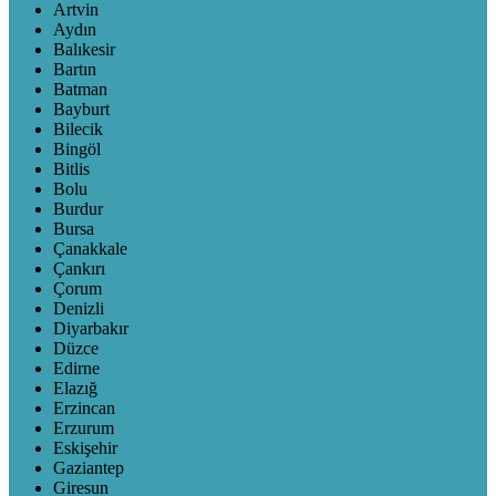
Artvin
Aydın
Balıkesir
Bartın
Batman
Bayburt
Bilecik
Bingöl
Bitlis
Bolu
Burdur
Bursa
Çanakkale
Çankırı
Çorum
Denizli
Diyarbakır
Düzce
Edirne
Elazığ
Erzincan
Erzurum
Eskişehir
Gaziantep
Giresun