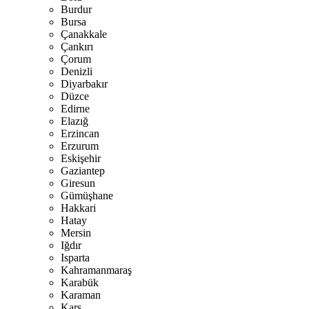
Burdur
Bursa
Çanakkale
Çankırı
Çorum
Denizli
Diyarbakır
Düzce
Edirne
Elazığ
Erzincan
Erzurum
Eskişehir
Gaziantep
Giresun
Gümüşhane
Hakkari
Hatay
Mersin
Iğdır
Isparta
Kahramanmaraş
Karabük
Karaman
Kars