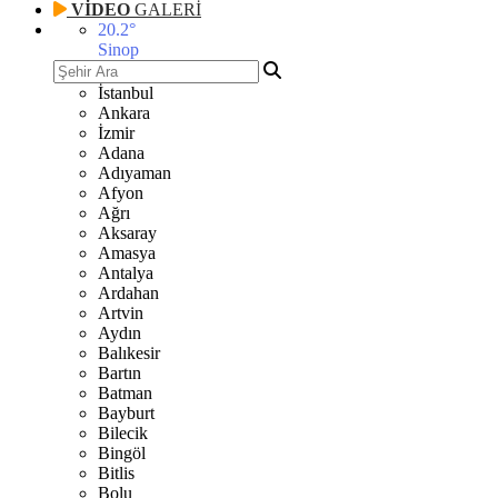
VİDEO
GALERİ
20.2
°
Sinop
İstanbul
Ankara
İzmir
Adana
Adıyaman
Afyon
Ağrı
Aksaray
Amasya
Antalya
Ardahan
Artvin
Aydın
Balıkesir
Bartın
Batman
Bayburt
Bilecik
Bingöl
Bitlis
Bolu