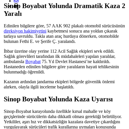
Sinop Boyabat Yolunda Dramatik Kaza 2
Yaralı
Edinilen bilgilere göre, 57 AAK 902 plakalı otomobil sürücüsünün
direksiyon hakimiyetini
kaybetmesi sonucu ana yoldan çıkarak
tarlaya savruldu. Takla atan araç hurdaya dönerken, otomobilde
bulunan Fethi E. ve Şerife Ç. yaralandı.
İhbar üzerine olay yerine 112 Acil Sağlık ekipleri sevk edildi.
Sağlık görevlileri tarafından ilk müdahaleleri yapılan yaralılar,
ambulansla
Boyabat
75. Yıl Devlet Hastanesi
’ne kaldırıldı.
Hastaneden edinilen bilgilere göre yaralıların hayati tehlikesinin
bulunmadığı öğrenildi.
Kazanın ardından jandarma ekipleri bölgede güvenlik önlemi
alırken, olayla ilgili inceleme başlatıldı.
Sinop Boyabat Yolunda Kaza Uyarısı
Sinop-Boyabat karayolunda özellikle kırsal mahalle ve köy
geçişlerinde sürücülerin daha dikkatli olması gerektiği belirtiliyor.
Yetkililer, aşırı hız ve dikkatsizliğin kazalara davetiye çıkardığını
vurgulayarak sürücüleri trafik kurallarına uymaları konusunda