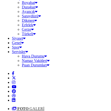
Boyabat
Durağan
Ayancık
Saraydüzü
Dikmen
Erfelek
Gerze
Türkeli
Siyaset
Genel
Spor
Servisler
Hava Durumu
Namaz Vakitleri
Puan Durumları
FOTO
GALERİ