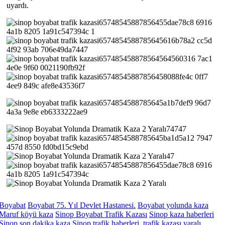
uyardı.
Boyabat
Boyabat 75. Yıl Devlet Hastanesi.
Boyabat yolunda kaza
Maruf köyü kaza
Sinop Boyabat Trafik Kazası
Sinop kaza haberleri
Sinop son dakika kaza
Sinop trafik haberleri.
trafik kazası
yaralı