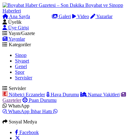
Ana Sayfa
Arama
Galeri
Video
Yazarlar
Üyelik
Üye Girişi
Yayın/Gazete
Yayınlar
Kategoriler
Sinop
Siyaset
Genel
Spor
Servisler
Servisler
Nöbetçi Eczaneler
Hava Durumu
Namaz Vakitleri
Gazeteler
Puan Durumu
WhatsApp
WhatsApp İhbar Hattı
Sosyal Medya
Facebook