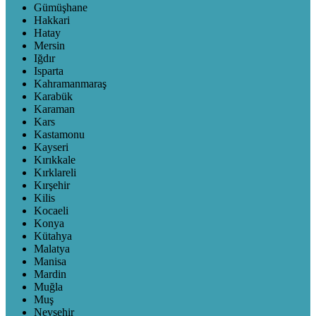
Gümüşhane
Hakkari
Hatay
Mersin
Iğdır
Isparta
Kahramanmaraş
Karabük
Karaman
Kars
Kastamonu
Kayseri
Kırıkkale
Kırklareli
Kırşehir
Kilis
Kocaeli
Konya
Kütahya
Malatya
Manisa
Mardin
Muğla
Muş
Nevşehir