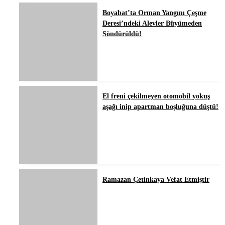
Boyabat’ta Orman Yangını Çeşme
Deresi’ndeki Alevler Büyümeden
Söndürüldü!
El freni çekilmeyen otomobil yokuş
aşağı inip apartman boşluğuna düştü!
Ramazan Çetinkaya Vefat Etmiştir