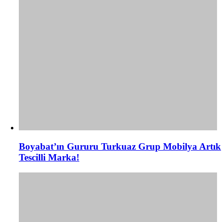
Boyabat’ın Gururu Turkuaz Grup Mobilya Artık
Tescilli Marka!