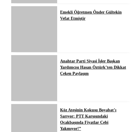
Emekli Öğretmen Ônder Gültekin
Vefat Etmiştir
Anahtar Parti Siyasi İşler Başkan
Yardımcısı Hasan Öztürk’ten Dikkat
Çeken Paylaşım
Köz Ateşinin Kokusu Boyabat’ı
Sarıyor: PTT Karşısındaki
Ocakbaşında Fiyatlar Cebi
Yakmıyor!”