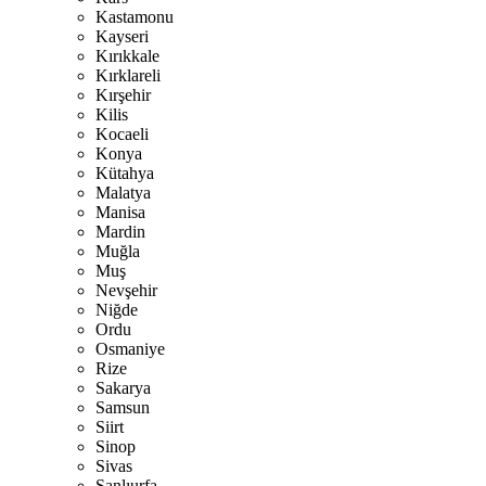
Kastamonu
Kayseri
Kırıkkale
Kırklareli
Kırşehir
Kilis
Kocaeli
Konya
Kütahya
Malatya
Manisa
Mardin
Muğla
Muş
Nevşehir
Niğde
Ordu
Osmaniye
Rize
Sakarya
Samsun
Siirt
Sinop
Sivas
Şanlıurfa