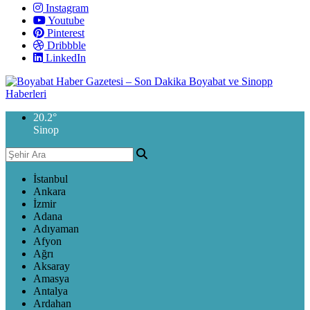
Instagram
Youtube
Pinterest
Dribbble
LinkedIn
20.2
°
Sinop
İstanbul
Ankara
İzmir
Adana
Adıyaman
Afyon
Ağrı
Aksaray
Amasya
Antalya
Ardahan