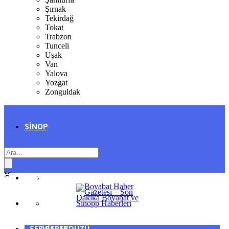
Şırnak
Tekirdağ
Tokat
Trabzon
Tunceli
Uşak
Van
Yalova
Yozgat
Zonguldak
SINOP
SIYASET
BOYABAT
GENEL
DURAĞAN
SPOR
AYANCIK
SERVISLER
SARAYDÜZÜ