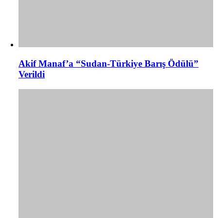
Akif Manaf’a “Sudan-Türkiye Barış Ödülü”
Verildi