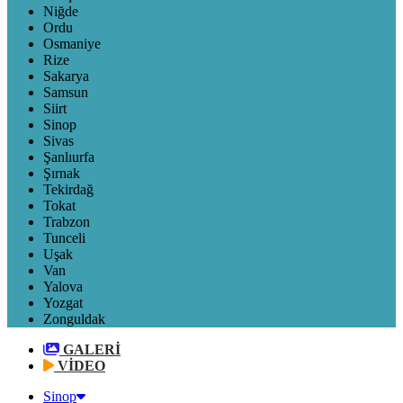
Niğde
Ordu
Osmaniye
Rize
Sakarya
Samsun
Siirt
Sinop
Sivas
Şanlıurfa
Şırnak
Tekirdağ
Tokat
Trabzon
Tunceli
Uşak
Van
Yalova
Yozgat
Zonguldak
GALERİ
VİDEO
Sinop