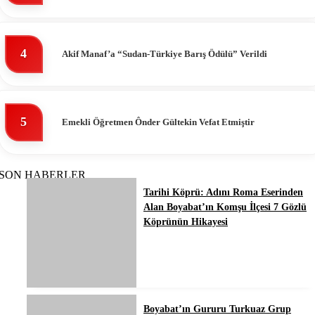
4
Akif Manaf’a “Sudan-Türkiye Barış Ödülü” Verildi
5
Emekli Öğretmen Ônder Gültekin Vefat Etmiştir
SON HABERLER
Tarihi Köprü: Adını Roma Eserinden
Alan Boyabat’ın Komşu İlçesi 7 Gözlü
Köprünün Hikayesi
Boyabat’ın Gururu Turkuaz Grup