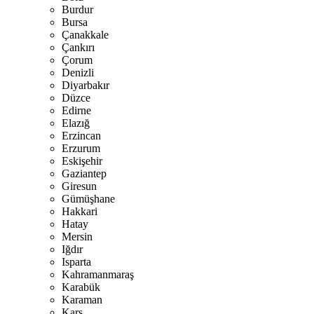
Burdur
Bursa
Çanakkale
Çankırı
Çorum
Denizli
Diyarbakır
Düzce
Edirne
Elazığ
Erzincan
Erzurum
Eskişehir
Gaziantep
Giresun
Gümüşhane
Hakkari
Hatay
Mersin
Iğdır
Isparta
Kahramanmaraş
Karabük
Karaman
Kars