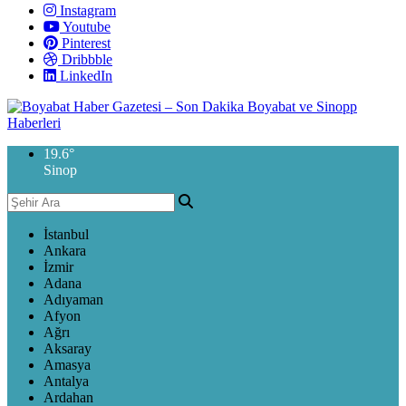
Instagram
Youtube
Pinterest
Dribbble
LinkedIn
19.6
°
Sinop
İstanbul
Ankara
İzmir
Adana
Adıyaman
Afyon
Ağrı
Aksaray
Amasya
Antalya
Ardahan