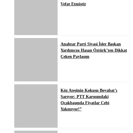
Vefat Etmiştir
Anahtar Parti Siyasi İşler Başkan
Yardımcısı Hasan Öztürk’ten Dikkat
Çeken Paylaşım
Köz Ateşinin Kokusu Boyabat’ı
Sarıyor: PTT Karşısındaki
Ocakbaşında Fiyatlar Cebi
Yakmıyor!”