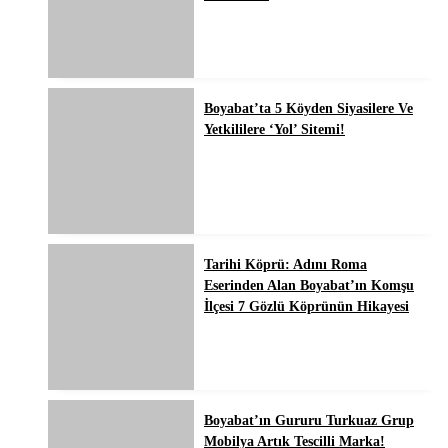
Boyabat’ta 5 Köyden Siyasilere Ve
Yetkililere ‘Yol’ Sitemi!
Tarihi Köprü: Adını Roma
Eserinden Alan Boyabat’ın Komşu
İlçesi 7 Gözlü Köprünün Hikayesi
Boyabat’ın Gururu Turkuaz Grup
Mobilya Artık Tescilli Marka!