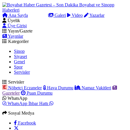
Ana Sayfa
Arama
Galeri
Video
Yazarlar
Üyelik
Üye Girişi
Yayın/Gazete
Yayınlar
Kategoriler
Sinop
Siyaset
Genel
Spor
Servisler
Servisler
Nöbetçi Eczaneler
Hava Durumu
Namaz Vakitleri
Gazeteler
Puan Durumu
WhatsApp
WhatsApp İhbar Hattı
Sosyal Medya
Facebook