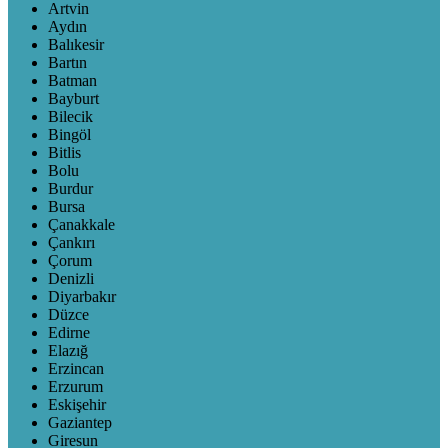
Artvin
Aydın
Balıkesir
Bartın
Batman
Bayburt
Bilecik
Bingöl
Bitlis
Bolu
Burdur
Bursa
Çanakkale
Çankırı
Çorum
Denizli
Diyarbakır
Düzce
Edirne
Elazığ
Erzincan
Erzurum
Eskişehir
Gaziantep
Giresun