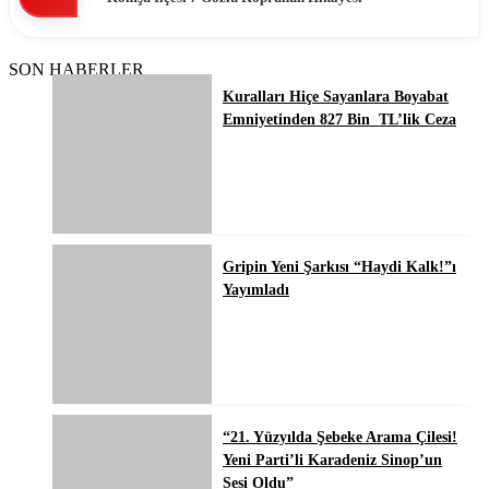
SON HABERLER
Kuralları Hiçe Sayanlara Boyabat
Emniyetinden 827 Bin TL’lik Ceza
Gripin Yeni Şarkısı “Haydi Kalk!”ı
Yayımladı
“21. Yüzyılda Şebeke Arama Çilesi!
Yeni Parti’li Karadeniz Sinop’un
Sesi Oldu”