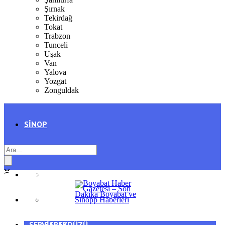
Şırnak
Tekirdağ
Tokat
Trabzon
Tunceli
Uşak
Van
Yalova
Yozgat
Zonguldak
SINOP
SIYASET
BOYABAT
GENEL
DURAĞAN
SPOR
AYANCIK
SERVISLER
SARAYDÜZÜ