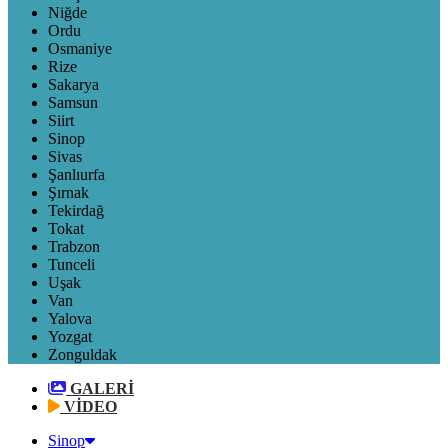
Niğde
Ordu
Osmaniye
Rize
Sakarya
Samsun
Siirt
Sinop
Sivas
Şanlıurfa
Şırnak
Tekirdağ
Tokat
Trabzon
Tunceli
Uşak
Van
Yalova
Yozgat
Zonguldak
GALERİ
VİDEO
Sinop