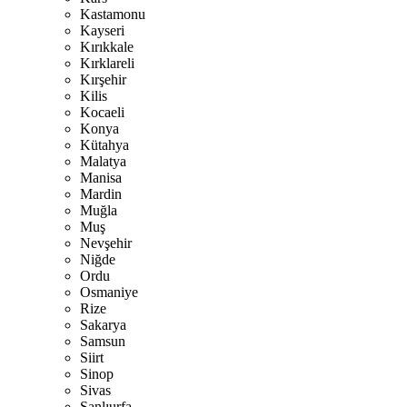
Kastamonu
Kayseri
Kırıkkale
Kırklareli
Kırşehir
Kilis
Kocaeli
Konya
Kütahya
Malatya
Manisa
Mardin
Muğla
Muş
Nevşehir
Niğde
Ordu
Osmaniye
Rize
Sakarya
Samsun
Siirt
Sinop
Sivas
Şanlıurfa