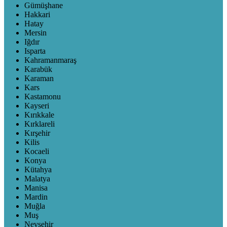
Gümüşhane
Hakkari
Hatay
Mersin
Iğdır
Isparta
Kahramanmaraş
Karabük
Karaman
Kars
Kastamonu
Kayseri
Kırıkkale
Kırklareli
Kırşehir
Kilis
Kocaeli
Konya
Kütahya
Malatya
Manisa
Mardin
Muğla
Muş
Nevşehir