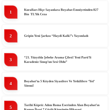
Kuralları Hiçe Sayanlara Boyabat Emniyetinden 827
1
Bin TL’lik Ceza
2
Gripin Yeni Şarkısı “Haydi Kalk!”ı Yayımladı
“21. Yüzyılda Şebeke Arama Çilesi! Yeni Parti’li
3
Karadeniz Sinop’un Sesi Oldu”
Boyabat’ta 5 Köyden Siyasilere Ve Yetkililere ‘Yol’
4
Sitemi!
Tarihi Köprü: Adını Roma Eserinden Alan Boyabat’ın
5
Komşu İlçesi 7 Gözlü Köprünün Hikayesi