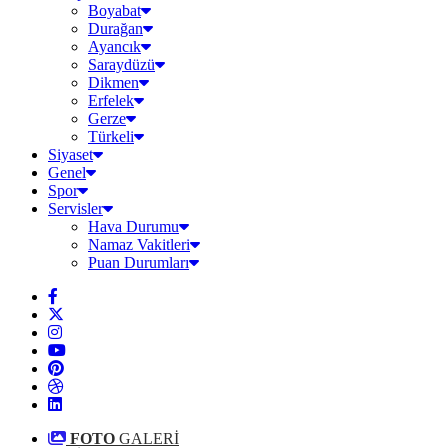
Boyabat
Durağan
Ayancık
Saraydüzü
Dikmen
Erfelek
Gerze
Türkeli
Siyaset
Genel
Spor
Servisler
Hava Durumu
Namaz Vakitleri
Puan Durumları
FOTO
GALERİ