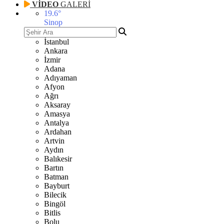
VİDEO
GALERİ
19.6
°
Sinop
İstanbul
Ankara
İzmir
Adana
Adıyaman
Afyon
Ağrı
Aksaray
Amasya
Antalya
Ardahan
Artvin
Aydın
Balıkesir
Bartın
Batman
Bayburt
Bilecik
Bingöl
Bitlis
Bolu