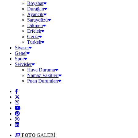
Boyabat
Durağan
Ayancık
Saraydüzü
Dikmen
Erfelek
Gerze
Türkeli
Siyaset
Genel
Spor
Servisler
Hava Durumu
Namaz Vakitleri
Puan Durumları
FOTO
GALERİ