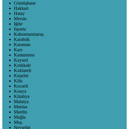
Gümüşhane
Hakkari
Hatay
Mersin
Iğdır
Isparta
Kahramanmaraş
Karabük
Karaman
Kars
Kastamonu
Kayseri
Kırıkkale
Kırklareli
Kırşehir
Kilis
Kocaeli
Konya
Kütahya
Malatya
Manisa
Mardin
Muğla
Muş
Nevşehir