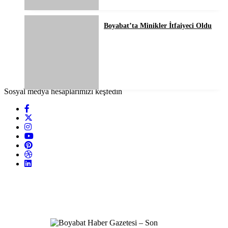
Boyabat’ta Minikler İtfaiyeci Oldu
Sosyal medya hesaplarımızı keşfedin