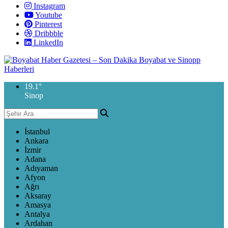
Instagram
Youtube
Pinterest
Dribbble
LinkedIn
19.1
°
Sinop
İstanbul
Ankara
İzmir
Adana
Adıyaman
Afyon
Ağrı
Aksaray
Amasya
Antalya
Ardahan