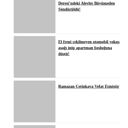
Deresi’ndeki Alevler Büyümeden
Söndürüldü!
El freni çekilmeyen otomobil yokuş
aşağı inip apartman boşluğuna
düştü!
Ramazan Çetinkaya Vefat Etmiştir