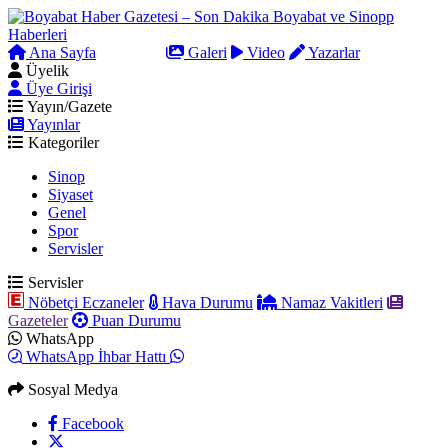
Ana Sayfa
Arama
Galeri
Video
Yazarlar
Üyelik
Üye Girişi
Yayın/Gazete
Yayınlar
Kategoriler
Sinop
Siyaset
Genel
Spor
Servisler
Servisler
Nöbetçi Eczaneler
Hava Durumu
Namaz Vakitleri
Gazeteler
Puan Durumu
WhatsApp
WhatsApp İhbar Hattı
Sosyal Medya
Facebook