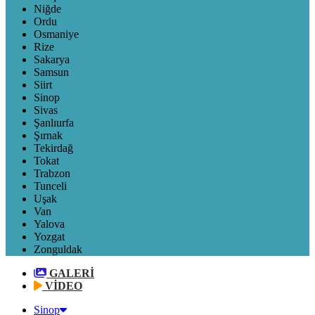
Niğde
Ordu
Osmaniye
Rize
Sakarya
Samsun
Siirt
Sinop
Sivas
Şanlıurfa
Şırnak
Tekirdağ
Tokat
Trabzon
Tunceli
Uşak
Van
Yalova
Yozgat
Zonguldak
GALERİ
VİDEO
Sinop