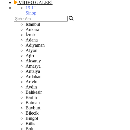
VİDEO
GALERİ
19.1
°
Sinop
İstanbul
Ankara
İzmir
Adana
Adıyaman
Afyon
Ağrı
Aksaray
Amasya
Antalya
Ardahan
Artvin
Aydın
Balıkesir
Bartın
Batman
Bayburt
Bilecik
Bingöl
Bitlis
Bolu