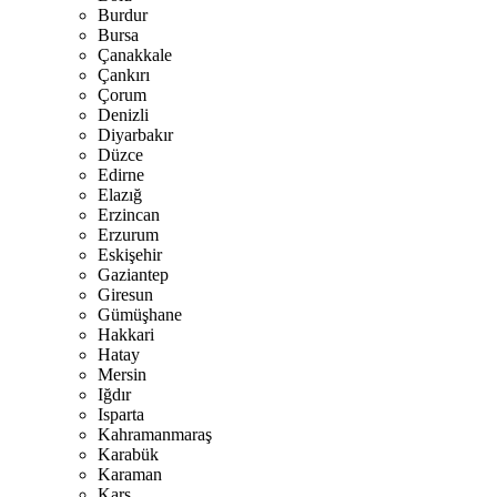
Burdur
Bursa
Çanakkale
Çankırı
Çorum
Denizli
Diyarbakır
Düzce
Edirne
Elazığ
Erzincan
Erzurum
Eskişehir
Gaziantep
Giresun
Gümüşhane
Hakkari
Hatay
Mersin
Iğdır
Isparta
Kahramanmaraş
Karabük
Karaman
Kars