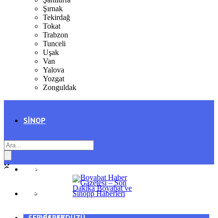
Şırnak
Tekirdağ
Tokat
Trabzon
Tunceli
Uşak
Van
Yalova
Yozgat
Zonguldak
SINOP
SIYASET
BOYABAT
GENEL
DURAĞAN
SPOR
AYANCIK
SERVISLER
SARAYDÜZÜ