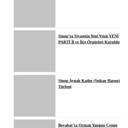
Sinop’ta Siyasetin Yeni Yüzü YENİ
PARTİ İl ve İlçe Örgütleri Kuruldu
Sinop Aynalı Kadın (Sultan Hatun)
Türbesi
Boyabat’ta Orman Yangını Çeşme