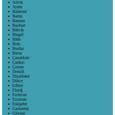
Artvin
Aydın
Balıkesir
Bartın
Batman
Bayburt
Bilecik
Bingöl
Bitlis
Bolu
Burdur
Bursa
Çanakkale
Çankırı
Çorum
Denizli
Diyarbakır
Düzce
Edirne
Elazığ
Erzincan
Erzurum
Eskişehir
Gaziantep
Giresun