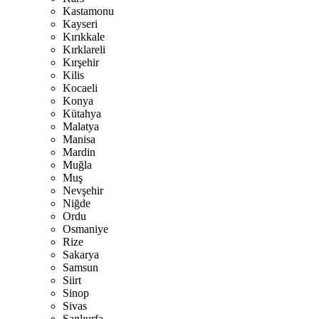
Kastamonu
Kayseri
Kırıkkale
Kırklareli
Kırşehir
Kilis
Kocaeli
Konya
Kütahya
Malatya
Manisa
Mardin
Muğla
Muş
Nevşehir
Niğde
Ordu
Osmaniye
Rize
Sakarya
Samsun
Siirt
Sinop
Sivas
Şanlıurfa