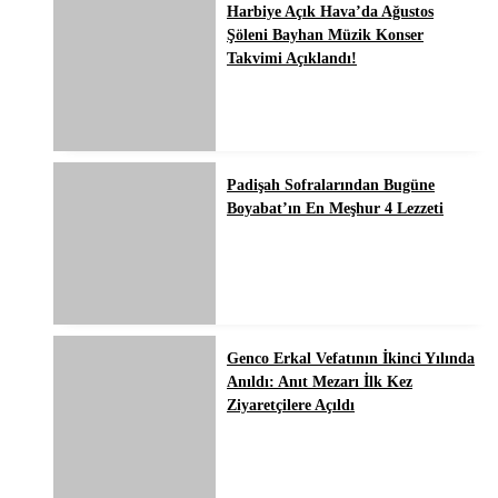
Harbiye Açık Hava’da Ağustos
Şöleni Bayhan Müzik Konser
Takvimi Açıklandı!
Padişah Sofralarından Bugüne
Boyabat’ın En Meşhur 4 Lezzeti
Genco Erkal Vefatının İkinci Yılında
Anıldı: Anıt Mezarı İlk Kez
Ziyaretçilere Açıldı