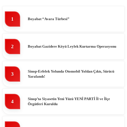
1
Boyabat “Avara Türbesi”
2
Boyabat Gazidere Köyü Leylek Kurtarma Operasyonu
Sinop-Erfelek Yolunda Otomobil Yoldan Çıktı, Sürücü
3
Yaralandı!
Sinop’ta Siyasetin Yeni Yüzü YENİ PARTİ İl ve İlçe
4
Örgütleri Kuruldu