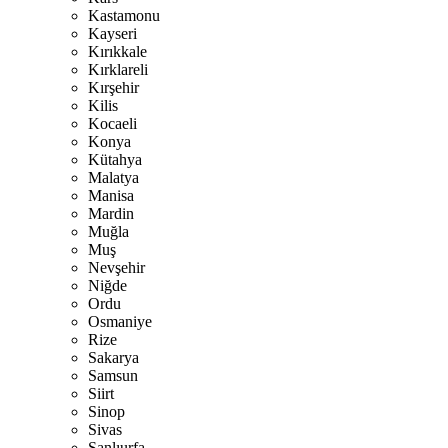
Kastamonu
Kayseri
Kırıkkale
Kırklareli
Kırşehir
Kilis
Kocaeli
Konya
Kütahya
Malatya
Manisa
Mardin
Muğla
Muş
Nevşehir
Niğde
Ordu
Osmaniye
Rize
Sakarya
Samsun
Siirt
Sinop
Sivas
Şanlıurfa