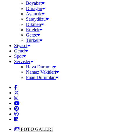
Boyabat
Durağan
Ayancık
Saraydüzü
Dikmen
Erfelek
Gerze
Türkeli
Siyaset
Genel
Spor
Servisler
Hava Durumu
Namaz Vakitleri
Puan Durumları
FOTO
GALERİ