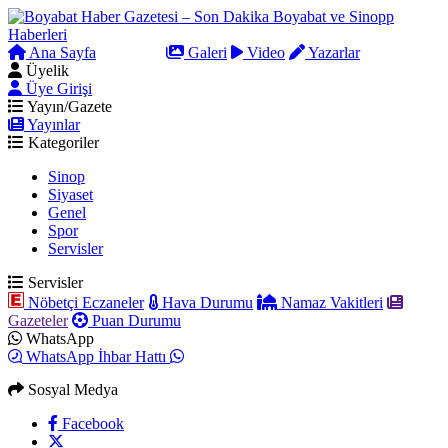
Ana Sayfa
Arama
Galeri
Video
Yazarlar
Üyelik
Üye Girişi
Yayın/Gazete
Yayınlar
Kategoriler
Sinop
Siyaset
Genel
Spor
Servisler
Servisler
Nöbetçi Eczaneler
Hava Durumu
Namaz Vakitleri
Gazeteler
Puan Durumu
WhatsApp
WhatsApp İhbar Hattı
Sosyal Medya
Facebook