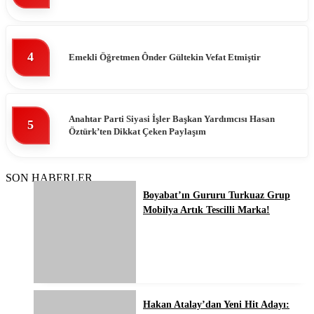
4
Emekli Öğretmen Ônder Gültekin Vefat Etmiştir
Anahtar Parti Siyasi İşler Başkan Yardımcısı Hasan
5
Öztürk’ten Dikkat Çeken Paylaşım
SON HABERLER
Boyabat’ın Gururu Turkuaz Grup
Mobilya Artık Tescilli Marka!
Hakan Atalay’dan Yeni Hit Adayı: