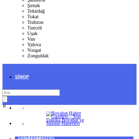
Şırnak
Tekirdağ
Tokat
Trabzon
Tunceli
Uşak
Van
Yalova
Yozgat
Zonguldak
SINOP
SIYASET
BOYABAT
GENEL
DURAĞAN
SPOR
AYANCIK
SERVISLER
SARAYDÜZÜ