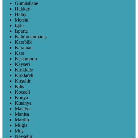
Gümüşhane
Hakkari
Hatay
Mersin
Iğdır
Isparta
Kahramanmaraş
Karabük
Karaman
Kars
Kastamonu
Kayseri
Kırıkkale
Kırklareli
Kırşehir
Kilis
Kocaeli
Konya
Kütahya
Malatya
Manisa
Mardin
Muğla
Muş
Nevşehir