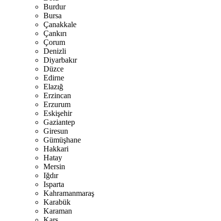
Burdur
Bursa
Çanakkale
Çankırı
Çorum
Denizli
Diyarbakır
Düzce
Edirne
Elazığ
Erzincan
Erzurum
Eskişehir
Gaziantep
Giresun
Gümüşhane
Hakkari
Hatay
Mersin
Iğdır
Isparta
Kahramanmaraş
Karabük
Karaman
Kars