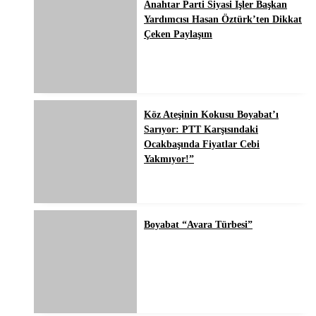
Anahtar Parti Siyasi İşler Başkan
Yardımcısı Hasan Öztürk’ten Dikkat
Çeken Paylaşım
Köz Ateşinin Kokusu Boyabat’ı
Sarıyor: PTT Karşısındaki
Ocakbaşında Fiyatlar Cebi
Yakmıyor!”
Boyabat “Avara Türbesi”