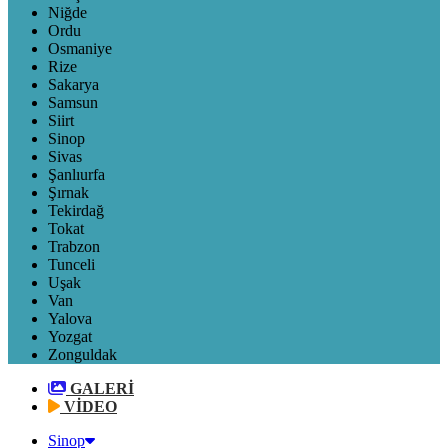
Niğde
Ordu
Osmaniye
Rize
Sakarya
Samsun
Siirt
Sinop
Sivas
Şanlıurfa
Şırnak
Tekirdağ
Tokat
Trabzon
Tunceli
Uşak
Van
Yalova
Yozgat
Zonguldak
GALERİ
VİDEO
Sinop