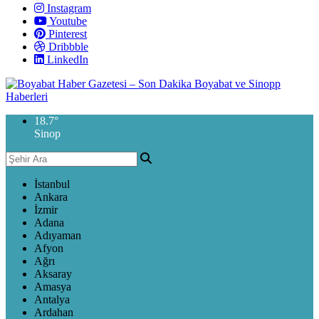
Instagram
Youtube
Pinterest
Dribbble
LinkedIn
18.7
°
Sinop
İstanbul
Ankara
İzmir
Adana
Adıyaman
Afyon
Ağrı
Aksaray
Amasya
Antalya
Ardahan