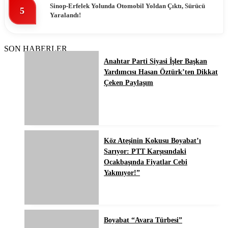
Sinop-Erfelek Yolunda Otomobil Yoldan Çıktı, Sürücü
5
Yaralandı!
SON HABERLER
Anahtar Parti Siyasi İşler Başkan
Yardımcısı Hasan Öztürk’ten Dikkat
Çeken Paylaşım
Köz Ateşinin Kokusu Boyabat’ı
Sarıyor: PTT Karşısındaki
Ocakbaşında Fiyatlar Cebi
Yakmıyor!”
Boyabat “Avara Türbesi”