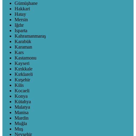
Gümüşhane
Hakkari
Hatay
Mersin
Iğdır
Isparta
Kahramanmaraş
Karabük
Karaman
Kars
Kastamonu
Kayseri
Kırıkkale
Kırklareli
Kırşehir
Kilis
Kocaeli
Konya
Kütahya
Malatya
Manisa
Mardin
Muğla
Muş
Nevşehir