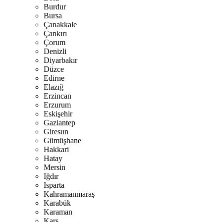
Burdur
Bursa
Çanakkale
Çankırı
Çorum
Denizli
Diyarbakır
Düzce
Edirne
Elazığ
Erzincan
Erzurum
Eskişehir
Gaziantep
Giresun
Gümüşhane
Hakkari
Hatay
Mersin
Iğdır
Isparta
Kahramanmaraş
Karabük
Karaman
Kars