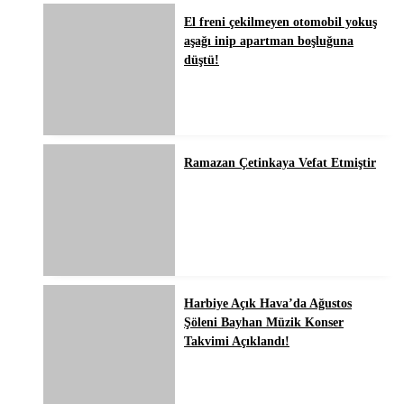
El freni çekilmeyen otomobil yokuş
aşağı inip apartman boşluğuna
düştü!
Ramazan Çetinkaya Vefat Etmiştir
Harbiye Açık Hava’da Ağustos
Şöleni Bayhan Müzik Konser
Takvimi Açıklandı!