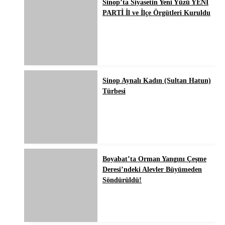
Sinop’ta Siyasetin Yeni Yüzü YENİ
PARTİ İl ve İlçe Örgütleri Kuruldu
Sinop Aynalı Kadın (Sultan Hatun)
Türbesi
Boyabat’ta Orman Yangını Çeşme
Deresi’ndeki Alevler Büyümeden
Söndürüldü!