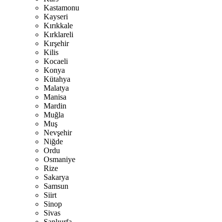
Kastamonu
Kayseri
Kırıkkale
Kırklareli
Kırşehir
Kilis
Kocaeli
Konya
Kütahya
Malatya
Manisa
Mardin
Muğla
Muş
Nevşehir
Niğde
Ordu
Osmaniye
Rize
Sakarya
Samsun
Siirt
Sinop
Sivas
Şanlıurfa