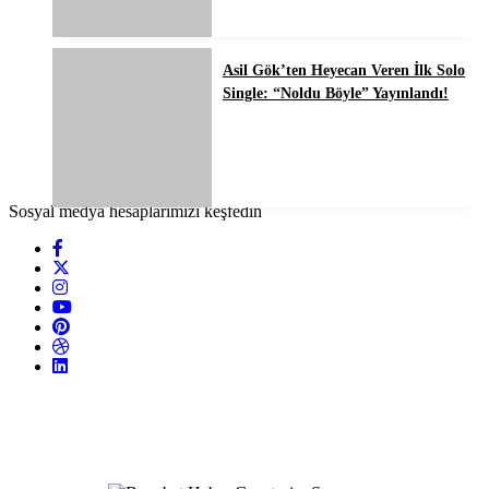
Asil Gök’ten Heyecan Veren İlk Solo
Single: “Noldu Böyle” Yayınlandı!
Sosyal medya hesaplarımızı keşfedin