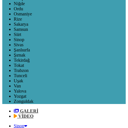
Niğde
Ordu
Osmaniye
Rize
Sakarya
Samsun
Siirt
Sinop
Sivas
Şanlıurfa
Şırnak
Tekirdağ
Tokat
Trabzon
Tunceli
Uşak
Van
Yalova
Yozgat
Zonguldak
GALERİ
VİDEO
Sinop