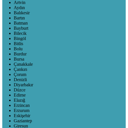
Artvin
Aydın
Balıkesir
Bartın
Batman
Bayburt
Bilecik
Bingöl
Bitlis
Bolu
Burdur
Bursa
Çanakkale
Çankırı
Çorum
Denizli
Diyarbakır
Düzce
Edirne
Elazığ
Erzincan
Erzurum
Eskişehir
Gaziantep
Giresun