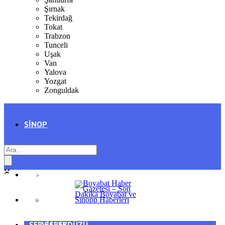
Şırnak
Tekirdağ
Tokat
Trabzon
Tunceli
Uşak
Van
Yalova
Yozgat
Zonguldak
SINOP
SIYASET
BOYABAT
GENEL
DURAĞAN
SPOR
AYANCIK
SERVISLER
SARAYDÜZÜ