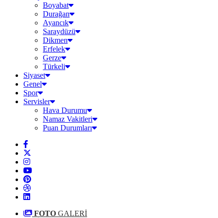
Boyabat
Durağan
Ayancık
Saraydüzü
Dikmen
Erfelek
Gerze
Türkeli
Siyaset
Genel
Spor
Servisler
Hava Durumu
Namaz Vakitleri
Puan Durumları
FOTO
GALERİ