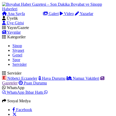
Ana Sayfa
Arama
Galeri
Video
Yazarlar
Üyelik
Üye Girişi
Yayın/Gazete
Yayınlar
Kategoriler
Sinop
Siyaset
Genel
Spor
Servisler
Servisler
Nöbetçi Eczaneler
Hava Durumu
Namaz Vakitleri
Gazeteler
Puan Durumu
WhatsApp
WhatsApp İhbar Hattı
Sosyal Medya
Facebook