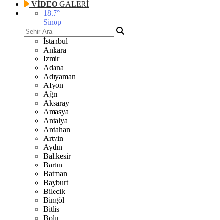
VİDEO
GALERİ
18.7
°
Sinop
İstanbul
Ankara
İzmir
Adana
Adıyaman
Afyon
Ağrı
Aksaray
Amasya
Antalya
Ardahan
Artvin
Aydın
Balıkesir
Bartın
Batman
Bayburt
Bilecik
Bingöl
Bitlis
Bolu