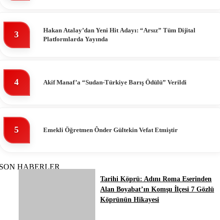
Hakan Atalay’dan Yeni Hit Adayı: “Arsız” Tüm Dijital
3
Platformlarda Yayında
4
Akif Manaf’a “Sudan-Türkiye Barış Ödülü” Verildi
5
Emekli Öğretmen Ônder Gültekin Vefat Etmiştir
SON HABERLER
Tarihi Köprü: Adını Roma Eserinden
Alan Boyabat’ın Komşu İlçesi 7 Gözlü
Köprünün Hikayesi