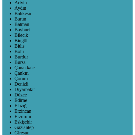
Artvin
Aydın
Balıkesir
Bartın
Batman
Bayburt
Bilecik
Bingöl
Bitlis
Bolu
Burdur
Bursa
Çanakkale
Çankırı
Çorum
Denizli
Diyarbakır
Düzce
Edirne
Elazığ
Erzincan
Erzurum
Eskişehir
Gaziantep
Giresun