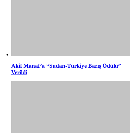
Akif Manaf’a “Sudan-Türkiye Barış Ödülü”
Verildi