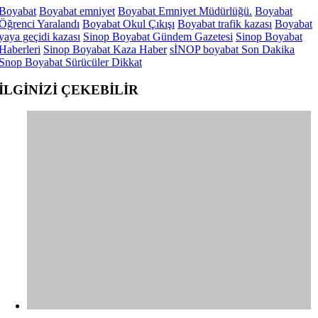
Boyabat
Boyabat emniyet
Boyabat Emniyet Müdürlüğü.
Boyabat
Öğrenci Yaralandı
Boyabat Okul Çıkışı
Boyabat trafik kazası
Boyabat
yaya geçidi kazası
Sinop Boyabat Gündem Gazetesi
Sinop Boyabat
Haberleri
Sinop Boyabat Kaza Haber
sİNOP boyabat Son Dakika
Snop Boyabat Sürücüler Dikkat
İLGİNİZİ
ÇEKEBİLİR