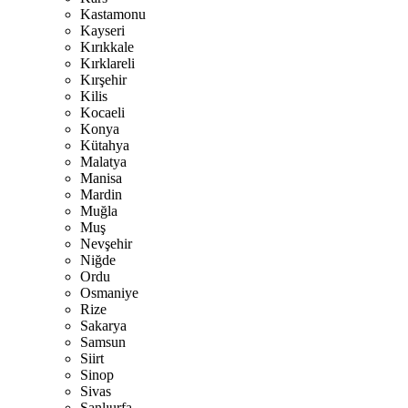
Kastamonu
Kayseri
Kırıkkale
Kırklareli
Kırşehir
Kilis
Kocaeli
Konya
Kütahya
Malatya
Manisa
Mardin
Muğla
Muş
Nevşehir
Niğde
Ordu
Osmaniye
Rize
Sakarya
Samsun
Siirt
Sinop
Sivas
Şanlıurfa