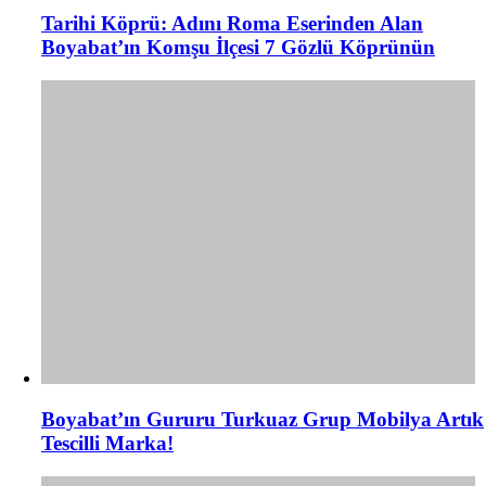
Tarihi Köprü: Adını Roma Eserinden Alan
Boyabat’ın Komşu İlçesi 7 Gözlü Köprünün
Boyabat’ın Gururu Turkuaz Grup Mobilya Artık
Tescilli Marka!