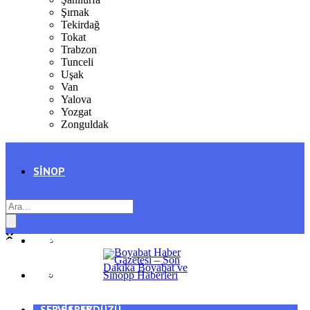
Şırnak
Tekirdağ
Tokat
Trabzon
Tunceli
Uşak
Van
Yalova
Yozgat
Zonguldak
SINOP
SIYASET
BOYABAT
GENEL
DURAĞAN
SPOR
AYANCIK
SERVISLER
SARAYDÜZÜ