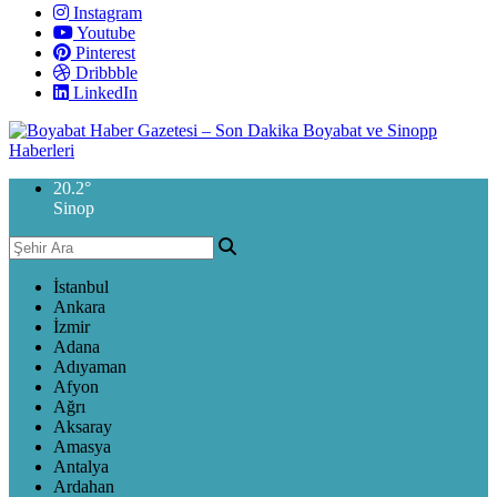
Instagram
Youtube
Pinterest
Dribbble
LinkedIn
20.2
°
Sinop
İstanbul
Ankara
İzmir
Adana
Adıyaman
Afyon
Ağrı
Aksaray
Amasya
Antalya
Ardahan