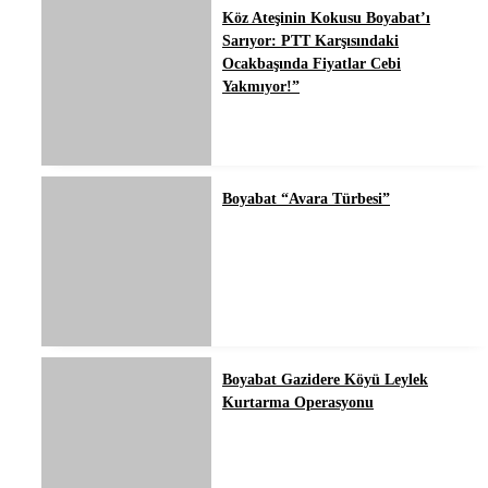
Köz Ateşinin Kokusu Boyabat’ı
Sarıyor: PTT Karşısındaki
Ocakbaşında Fiyatlar Cebi
Yakmıyor!”
Boyabat “Avara Türbesi”
Boyabat Gazidere Köyü Leylek
Kurtarma Operasyonu