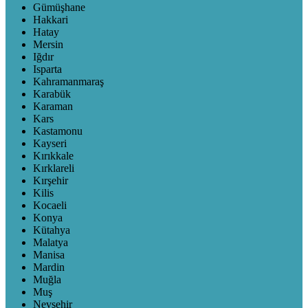
Gümüşhane
Hakkari
Hatay
Mersin
Iğdır
Isparta
Kahramanmaraş
Karabük
Karaman
Kars
Kastamonu
Kayseri
Kırıkkale
Kırklareli
Kırşehir
Kilis
Kocaeli
Konya
Kütahya
Malatya
Manisa
Mardin
Muğla
Muş
Nevşehir