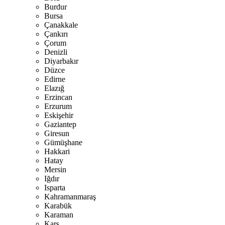
Burdur
Bursa
Çanakkale
Çankırı
Çorum
Denizli
Diyarbakır
Düzce
Edirne
Elazığ
Erzincan
Erzurum
Eskişehir
Gaziantep
Giresun
Gümüşhane
Hakkari
Hatay
Mersin
Iğdır
Isparta
Kahramanmaraş
Karabük
Karaman
Kars