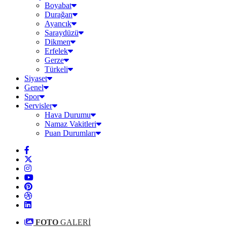
Boyabat
Durağan
Ayancık
Saraydüzü
Dikmen
Erfelek
Gerze
Türkeli
Siyaset
Genel
Spor
Servisler
Hava Durumu
Namaz Vakitleri
Puan Durumları
FOTO
GALERİ