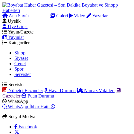
Ana Sayfa
Arama
Galeri
Video
Yazarlar
Üyelik
Üye Girişi
Yayın/Gazete
Yayınlar
Kategoriler
Sinop
Siyaset
Genel
Spor
Servisler
Servisler
Nöbetçi Eczaneler
Hava Durumu
Namaz Vakitleri
Gazeteler
Puan Durumu
WhatsApp
WhatsApp İhbar Hattı
Sosyal Medya
Facebook