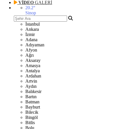
VİDEO
GALERİ
20.2
°
Sinop
İstanbul
Ankara
İzmir
Adana
Adıyaman
Afyon
Ağrı
Aksaray
Amasya
Antalya
Ardahan
Artvin
Aydın
Balıkesir
Bartın
Batman
Bayburt
Bilecik
Bingöl
Bitlis
Bolu