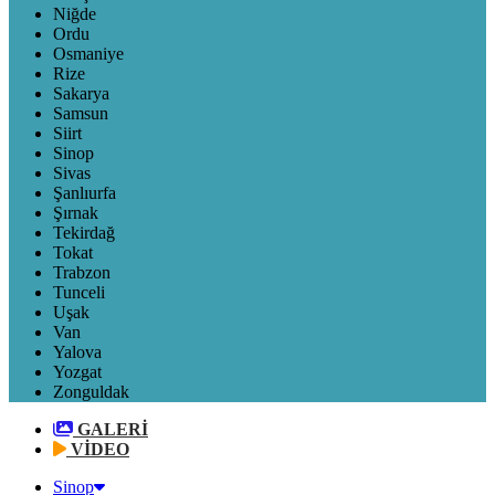
Niğde
Ordu
Osmaniye
Rize
Sakarya
Samsun
Siirt
Sinop
Sivas
Şanlıurfa
Şırnak
Tekirdağ
Tokat
Trabzon
Tunceli
Uşak
Van
Yalova
Yozgat
Zonguldak
GALERİ
VİDEO
Sinop