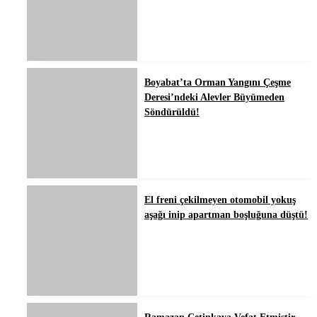
Boyabat’ta Orman Yangını Çeşme
Deresi’ndeki Alevler Büyümeden
Söndürüldü!
El freni çekilmeyen otomobil yokuş
aşağı inip apartman boşluğuna düştü!