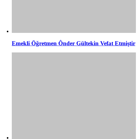
Emekli Öğretmen Ônder Gültekin Vefat Etmiştir