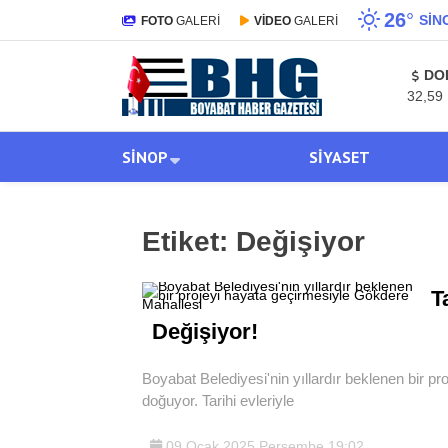
26
°
SIN
FOTO
GALERİ
VİDEO
GALERİ
DO
32,59
SINOP
SIYASET
Etiket:
Değişiyor
T
Değişiyor!
Boyabat Belediyesi'nin yıllardır beklenen bir 
doğuyor. Tarihi evleriyle
09 Ocak 2025 Perşembe 19:02