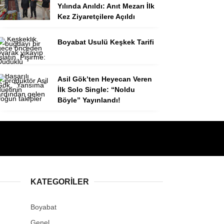
Yılında Anıldı: Anıt Mezarı İlk
Kez Ziyaretçilere Açıldı
Boyabat Usulü Keşkek Tarifi
Asil Gök’ten Heyecan Veren
İlk Solo Single: “Noldu
Böyle” Yayınlandı!
KATEGORILER
Boyabat
Genel