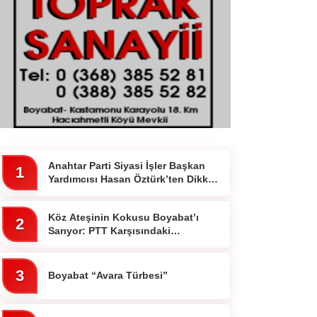
Anahtar Parti Siyasi İşler Başkan
1
Yardımcısı Hasan Öztürk’ten Dikkat
Çeken Paylaşım
Köz Ateşinin Kokusu Boyabat’ı
2
Sarıyor: PTT Karşısındaki
Ocakbaşında Fiyatlar Cebi
Yakmıyor!”
3
Boyabat “Avara Türbesi”