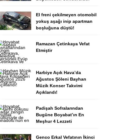
El freni çekilmeyen otomobil
yokuş aşağı inip apartman
boşluğuna düştü!
Ramazan Çetinkaya Vefat
Etmiştir
Harbiye Açık Hava’da
Ağustos Şöleni Bayhan
Müzik Konser Takvimi
Açıklandı!
Padişah Sofralarından
Bugüne Boyabat’ın En
Meşhur 4 Lezzeti
Genco Erkal Vefatının İkinci