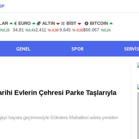
OP
LAR
EURO
ALTIN
BİST
BITCOIN
34,81
2,411
9,645
$66.067
%0,25
%0,43
%-0,90
%-0,50
%0,24
GENEL
SPOR
SERVI
arihi Evlerin Çehresi Parke Taşlarıyla
projeyi hayata geçirmesiyle Gökdere Mahallesi adeta yeniden