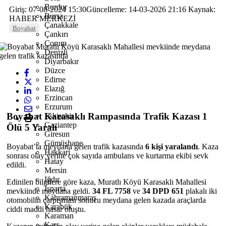
Burdur
Giriş: 07-08-2024 15:30
Güncelleme: 14-03-2026 21:16
Kaynak:
Bursa
HABER MERKEZİ
Çanakkale
Boyabat
Çankırı
Çorum
Denizli
Diyarbakır
Düzce
Edirne
Elazığ
Erzincan
Erzurum
Boyabat Karasaklı Rampasında Trafik Kazası 1
Eskişehir
Gaziantep
Ölü 5 Yaralı
Giresun
Gümüşhane
Boyabat
’ta meydana gelen trafik kazasında
6 kişi yaralandı
. Kaza
Hakkari
sonrası olay yerine çok sayıda ambulans ve kurtarma ekibi sevk
Hatay
edildi.
Mersin
Iğdır
Edinilen bilgilere göre kaza,
Muratlı Köyü Karasaklı Mahallesi
Isparta
mevkiinde meydana geldi.
34 FL 7758
ve
34 DPD 651
plakalı iki
Kahramanmaraş
otomobilin çarpışması sonucu meydana gelen kazada araçlarda
Karabük
ciddi maddi hasar oluştu.
Karaman
Kars