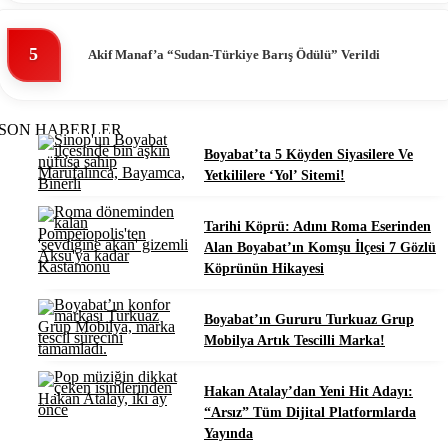
5
Akif Manaf’a “Sudan-Türkiye Barış Ödülü” Verildi
SON HABERLER
Boyabat’ta 5 Köyden Siyasilere Ve
Yetkililere ‘Yol’ Sitemi!
Tarihi Köprü: Adını Roma Eserinden
Alan Boyabat’ın Komşu İlçesi 7 Gözlü
Köprünün Hikayesi
Boyabat’ın Gururu Turkuaz Grup
Mobilya Artık Tescilli Marka!
Hakan Atalay’dan Yeni Hit Adayı:
“Arsız” Tüm Dijital Platformlarda
Yayında