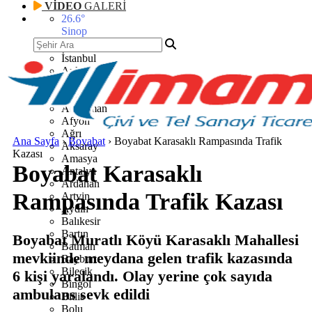
VİDEO
GALERİ
26.6
°
Sinop
İstanbul
Ankara
İzmir
Adana
Adıyaman
Afyon
Ağrı
Ana Sayfa
›
Boyabat
›
Boyabat Karasaklı Rampasında Trafik
Aksaray
Kazası
Amasya
Boyabat Karasaklı
Antalya
Ardahan
Rampasında Trafik Kazası
Artvin
Aydın
Balıkesir
Bartın
Boyabat Muratlı Köyü Karasaklı Mahallesi
Batman
mevkiinde meydana gelen trafik kazasında
Bayburt
Bilecik
6 kişi yaralandı. Olay yerine çok sayıda
Bingöl
ambulans sevk edildi
Bitlis
Bolu