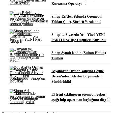
Kurtarma Operasyonu
Sinop-Erfelek Yolunda Otomobil
Yoldan Çıktı, Sürücü Yaralandı!
Sinop’ta Siyasetin Yeni Yüzü YENİ
PARTİ İl ve İlçe Örgütleri Kuruldu
Sinop Aynalı Kadın (Sultan Hatun)
Türbesi
Boyabat’ta Orman Yangını Çeşme
Deresi’ndeki Alevler Büyümeden
Söndürüldü!
El freni çekilmeyen otomobil yokuş
aşağı inip apartman boşluğuna düştü!