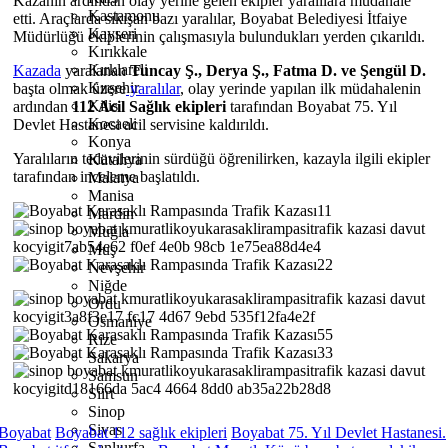
Kazanın ardından olay yerine gelen ekipler yaralılara müdahale
Kastamonu
etti. Araçlarda sıkışan bazı yaralılar,
Boyabat Belediyesi İtfaiye
Kayseri
Müdürlüğü
ekiplerinin çalışmasıyla bulundukları yerden çıkarıldı.
Kırıkkale
Kırklareli
Kazada
yaralanan
Tuncay Ş., Derya Ş., Fatma D. ve Şengül D.
Kırşehir
başta olmak üzere
yaralılar
, olay yerinde yapılan ilk müdahalenin
Kilis
ardından
112 Acil Sağlık ekipleri
tarafından
Boyabat 75. Yıl
Kocaeli
Devlet Hastanesi
acil servisine kaldırıldı.
Konya
Yaralıların tedavilerinin sürdüğü öğrenilirken, kazayla ilgili ekipler
Kütahya
tarafından inceleme başlatıldı.
Malatya
Manisa
Mardin
Muğla
Muş
Nevşehir
Niğde
Ordu
Osmaniye
Rize
Sakarya
Samsun
Siirt
Sinop
Sivas
Boyabat
Boyabat 112 sağlık ekipleri
Boyabat 75. Yıl Devlet Hastanesi.
Şanlıurfa