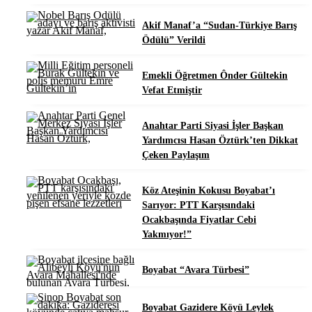
Akif Manaf’a “Sudan-Türkiye Barış
Ödülü” Verildi
Emekli Öğretmen Ônder Gültekin
Vefat Etmiştir
Anahtar Parti Siyasi İşler Başkan
Yardımcısı Hasan Öztürk’ten Dikkat
Çeken Paylaşım
Köz Ateşinin Kokusu Boyabat’ı
Sarıyor: PTT Karşısındaki
Ocakbaşında Fiyatlar Cebi
Yakmıyor!”
Boyabat “Avara Türbesi”
Boyabat Gazidere Köyü Leylek