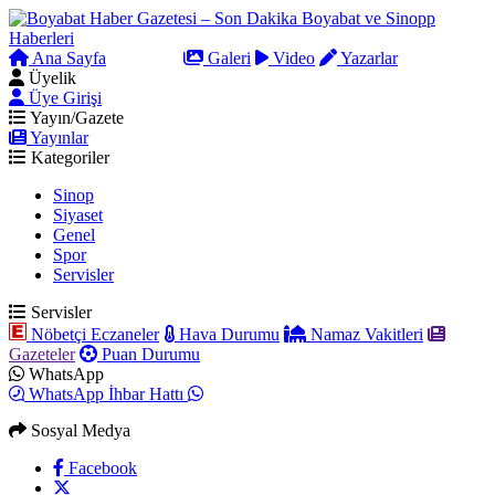
Ana Sayfa
Arama
Galeri
Video
Yazarlar
Üyelik
Üye Girişi
Yayın/Gazete
Yayınlar
Kategoriler
Sinop
Siyaset
Genel
Spor
Servisler
Servisler
Nöbetçi Eczaneler
Hava Durumu
Namaz Vakitleri
Gazeteler
Puan Durumu
WhatsApp
WhatsApp İhbar Hattı
Sosyal Medya
Facebook