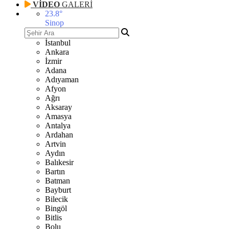
VİDEO
GALERİ
23.8
°
Sinop
İstanbul
Ankara
İzmir
Adana
Adıyaman
Afyon
Ağrı
Aksaray
Amasya
Antalya
Ardahan
Artvin
Aydın
Balıkesir
Bartın
Batman
Bayburt
Bilecik
Bingöl
Bitlis
Bolu