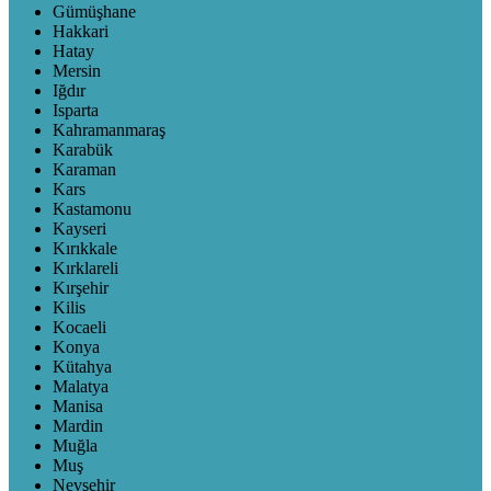
Gümüşhane
Hakkari
Hatay
Mersin
Iğdır
Isparta
Kahramanmaraş
Karabük
Karaman
Kars
Kastamonu
Kayseri
Kırıkkale
Kırklareli
Kırşehir
Kilis
Kocaeli
Konya
Kütahya
Malatya
Manisa
Mardin
Muğla
Muş
Nevşehir