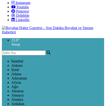
Instagram
Youtube
Pinterest
Dribbble
LinkedIn
23.8
°
Sinop
İstanbul
Ankara
İzmir
Adana
Adıyaman
Afyon
Ağrı
Aksaray
Amasya
Antalya
Ardahan