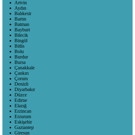
Artvin
Aydın
Balıkesir
Bartın
Batman
Bayburt
Bilecik
Bingöl
Bitlis
Bolu
Burdur
Bursa
Çanakkale
Çankırı
Çorum
Denizli
Diyarbakır
Düzce
Edirne
Elazığ
Erzincan
Erzurum
Eskişehir
Gaziantep
Giresun