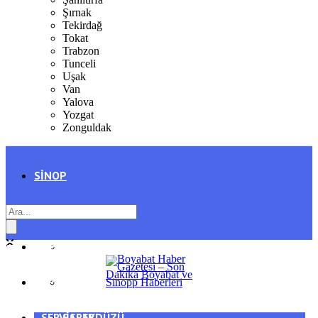
Şırnak
Tekirdağ
Tokat
Trabzon
Tunceli
Uşak
Van
Yalova
Yozgat
Zonguldak
SINOP
SIYASET
BOYABAT
GENEL
DURAĞAN
SPOR
AYANCIK
SERVISLER
SARAYDÜZÜ