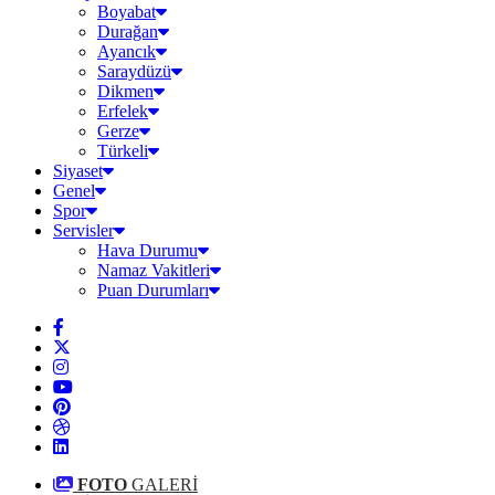
Boyabat
Durağan
Ayancık
Saraydüzü
Dikmen
Erfelek
Gerze
Türkeli
Siyaset
Genel
Spor
Servisler
Hava Durumu
Namaz Vakitleri
Puan Durumları
FOTO
GALERİ