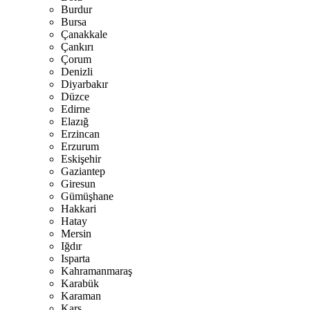
Burdur
Bursa
Çanakkale
Çankırı
Çorum
Denizli
Diyarbakır
Düzce
Edirne
Elazığ
Erzincan
Erzurum
Eskişehir
Gaziantep
Giresun
Gümüşhane
Hakkari
Hatay
Mersin
Iğdır
Isparta
Kahramanmaraş
Karabük
Karaman
Kars