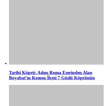
Tarihi Köprü: Adını Roma Eserinden Alan
Boyabat’ın Komşu İlçesi 7 Gözlü Köprünün