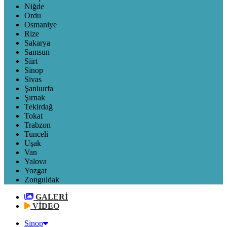
Niğde
Ordu
Osmaniye
Rize
Sakarya
Samsun
Siirt
Sinop
Sivas
Şanlıurfa
Şırnak
Tekirdağ
Tokat
Trabzon
Tunceli
Uşak
Van
Yalova
Yozgat
Zonguldak
GALERİ
VİDEO
Sinop