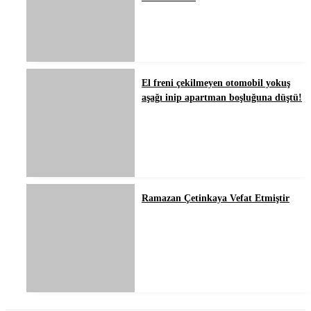
El freni çekilmeyen otomobil yokuş
aşağı inip apartman boşluğuna düştü!
Ramazan Çetinkaya Vefat Etmiştir