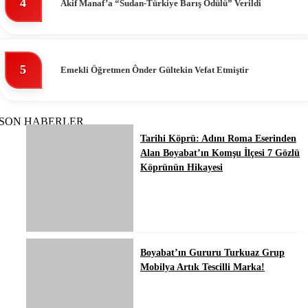
4
Akif Manaf’a “Sudan-Türkiye Barış Ödülü” Verildi
5
Emekli Öğretmen Ônder Gültekin Vefat Etmiştir
SON HABERLER
Tarihi Köprü: Adını Roma Eserinden
Alan Boyabat’ın Komşu İlçesi 7 Gözlü
Köprünün Hikayesi
Boyabat’ın Gururu Turkuaz Grup
Mobilya Artık Tescilli Marka!