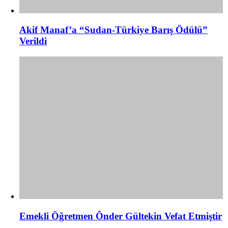
Akif Manaf’a “Sudan-Türkiye Barış Ödülü”
Verildi
Emekli Öğretmen Ônder Gültekin Vefat Etmiştir