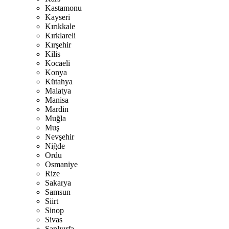
Kastamonu
Kayseri
Kırıkkale
Kırklareli
Kırşehir
Kilis
Kocaeli
Konya
Kütahya
Malatya
Manisa
Mardin
Muğla
Muş
Nevşehir
Niğde
Ordu
Osmaniye
Rize
Sakarya
Samsun
Siirt
Sinop
Sivas
Şanlıurfa